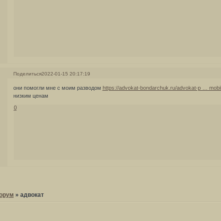
Поделиться
2022-01-15 20:17:19
они помогли мне с моим разводом
https://advokat-bondarchuk.ru/advokat-p … mob
низким ценам
0
орум
»
адвокат