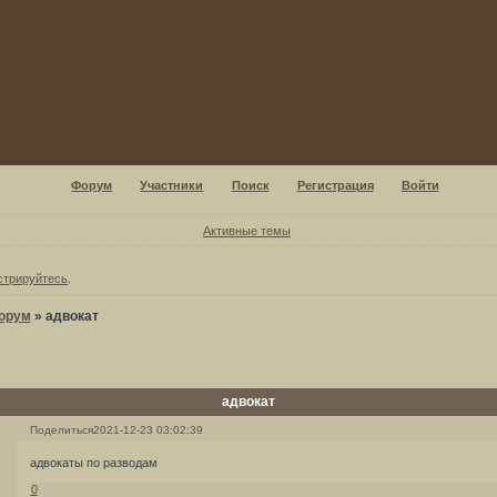
Форум
Участники
Поиск
Регистрация
Войти
Активные темы
стрируйтесь
.
орум
»
адвокат
адвокат
Поделиться
2021-12-23 03:02:39
адвокаты по разводам
0