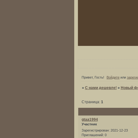
Привет, Гость!
Войдите
или
зареги
»
С нами дешевле!
»
Новый ф
Страница:
1
gtaa1994
Участник
Зарегистрирован
: 2021-12-23
Приглашений:
0